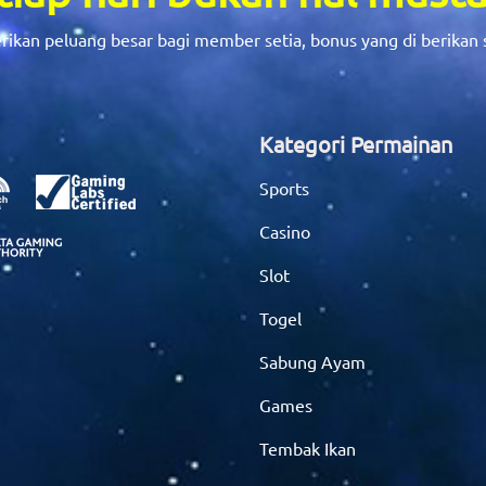
ikan peluang besar bagi member setia, bonus yang di berikan s
Kategori Permainan
Sports
Casino
Slot
Togel
Sabung Ayam
Games
Tembak Ikan