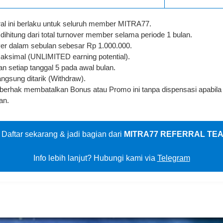
ral ini berlaku untuk seluruh member MITRA77.
 dihitung dari total turnover member selama periode 1 bulan.
ver dalam sebulan sebesar Rp 1.000.000.
aksimal (UNLIMITED earning potential).
an setiap tanggal 5 pada awal bulan.
angsung ditarik (Withdraw).
7 berhak membatalkan Bonus atau Promo ini tanpa dispensasi apabi
an.
 Daftar sekarang & jadi bagian dari
MITRA77 REFERRAL TE
Info lebih lanjut? Hubungi kami via
Telegram