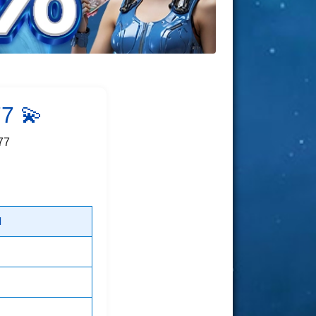
7 💫
77
l