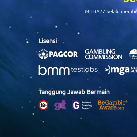
MITRA77
Selalu member
Lisensi
Tanggung Jawab Bermain