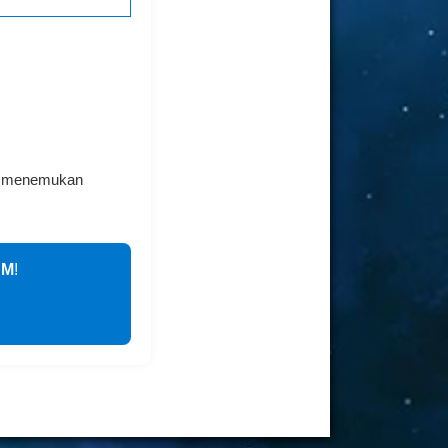
la menemukan
AM
!