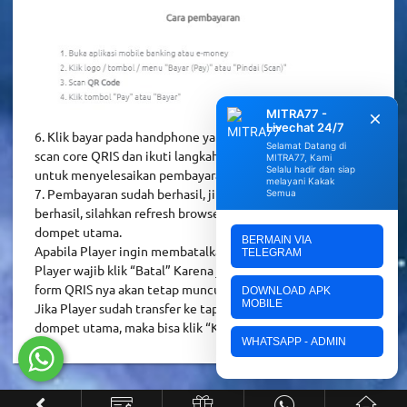
MITRA77 -
Livechat 24/7
6. Klik bayar pada handphone yang digunakan pada saat
Selamat Datang di
scan core QRIS dan ikuti langkah selanjutnya di handphone
MITRA77, Kami
Selalu hadir dan siap
untuk menyelesaikan pembayaran.
melayani Kakak
7. Pembayaran sudah berhasil, jika tidak muncul tulisan
Semua
berhasil, silahkan refresh browser untuk mereload ulang
dompet utama.
BERMAIN VIA
Apabila Player ingin membatalkan deposit ke QRIS, maka
TELEGRAM
Player wajib klik “Batal” Karena jika tidak klik “Batal” maka
form QRIS nya akan tetap muncul.
DOWNLOAD APK
MOBILE
Jika Player sudah transfer ke tapi belum masuk ke kredit di
dompet utama, maka bisa klik “Konfirmasi Pembayaran”
WHATSAPP - ADMIN